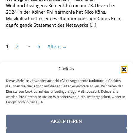
Weihnachtssingens Kölner Chöre« am 23. Dezember
2024 in der Kölner Philharmonie hat Nico Köhs,
Musikalischer Leiter des Philharmonischen Chors Köln,
das folgende Statement des Netzwerks […]
Seitennummerierung
…
1
2
6
Ältere
→
der
Beiträge
Cookies
Kontakt
Diese Website verwendet ausschließlich sogenannte funktionelle Cookies,
Spenden
die Ihnen die Navigation auf diesen Seiten erleichtern sollen. Wir haben den
Einsatz von Cookies auf das unbedingt nötige Maß reduziert. Keinesfalls
Newsletter
werden Ihre Daten von uns an Werbenetzwerke etc. weitergegeben, weder in
Facebook
Europa noch in den USA.
LinkedIn
Impressum
AKZEPTIEREN
Cookie-Richtlinie (EU)