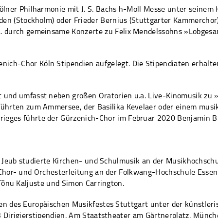
ölner Philharmonie mit J. S. Bachs h-Moll Messe unter seinem K
raden (Stockholm) oder Frieder Bernius (Stuttgarter Kammercho
.a. durch gemeinsame Konzerte zu Felix Mendelssohns »Lobges
ich-Chor Köln Stipendien aufgelegt. Die Stipendiaten erhalten
 und umfasst neben großen Oratorien u.a. Live-Kinomusik zu »
n führten zum Ammersee, der Basilika Kevelaer oder einem mus
rieges führte der Gürzenich-Chor im Februar 2020 Benjamin B
n Jeub studierte Kirchen- und Schulmusik an der Musikhochschu
Chor- und Orchesterleitung an der Folkwang-Hochschule Essen. 
Tõnu Kaljuste und Simon Carrington.
n des Europäischen Musikfestes Stuttgart unter der künstleris
 Dirigierstipendien. Am Staatstheater am Gärtnerplatz, Münche