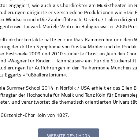
ktor engagiert, wie auch als Chordirektor am Musiktheater im 
tudierungen dirigierte er verschiedene Produktionen wie »Die 
n Windsor« und »Die Zauberflöte«. In Orvieto / Italien dirigie
igentenwettbewerb Mariele Ventre in Bologna war er 2005 Prei
ndfunkchorkontakte hatte er zum Rias-Kammerchor und dem W
erung der dritten Symphonie von Gustav Mahler und die Produkt
er Festspiele 2009 und 2010 studierte Christian Jeub den Chor
und »Wagner für Kinder – Tannhäuser« ein. Für die Studienstif
tudierungen für Aufführungen in der Philharmonie München zu
tz Eggerts »Fußballoratorium«.
ale Summer School 2014 in Norfolk / USA erhielt er das Ellen B
ftragter der Hochschule für Musik und Tanz Köln für Ensembleg
ester, und verantwortet die thematisch orientierten Universi
en Gürzenich-Chor Köln von 1827.
WEBSITE DES CHORS