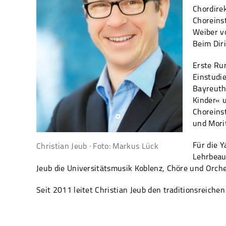
Chordire
Choreins
Weiber vo
Beim Dir
Erste Ru
Einstudi
Bayreuth
Kinder« 
Choreins
und Mori
Für die Y
Christian Jeub · Foto: Markus Lück
Lehrbeau
Jeub die Universitätsmusik Koblenz, Chöre und Orch
Seit 2011 leitet Christian Jeub den traditionsreich