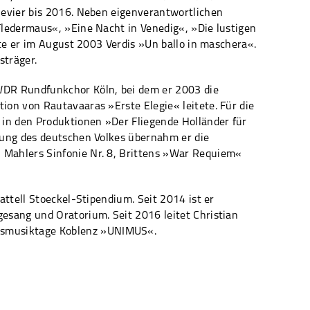
Revier bis 2016. Neben eigenverantwortlichen
Fledermaus«, »Eine Nacht in Venedig«, »Die lustigen
rte er im August 2003 Verdis »Un ballo in maschera«.
sträger.
DR Rundfunkchor Köln, bei dem er 2003 die
ion von Rautavaaras »Erste Elegie« leitete. Für die
 in den Produktionen »Der Fliegende Holländer für
tung des deutschen Volkes übernahm er die
 Mahlers Sinfonie Nr. 8, Brittens »War Requiem«
attell Stoeckel-Stipendium. Seit 2014 ist er
esang und Oratorium. Seit 2016 leitet Christian
tätsmusiktage Koblenz »UNIMUS«.