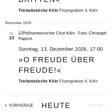
t
e
Trinitatiskirche Köln
Filzengraben 4, Köln
n
Dezember 2026
n
a
SO.
13
v
i
Sonntag, 13. Dezember 2026, 17:00
g
»O FREUDE ÜBER
a
t
FREUDE!«
i
Trinitatiskirche Köln
Filzengraben 4, Köln
o
n
HEUTE
VERANSTALTUNGEN
VORHERIGE
Nächste
Veransta