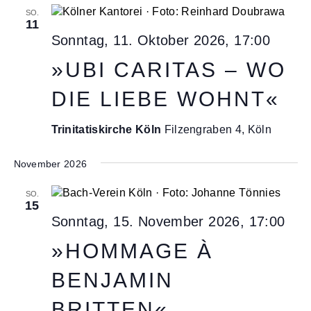
n
c
SO.
S
h
11
t
Sonntag, 11. Oktober 2026, 17:00
u
e
c
»UBI CARITAS – WO
n
h
-
DIE LIEBE WOHNT«
-
N
u
a
Trinitatiskirche Köln
Filzengraben 4, Köln
v
n
i
November 2026
d
g
A
a
SO.
15
n
t
Sonntag, 15. November 2026, 17:00
s
i
»HOMMAGE À
o
i
n
c
BENJAMIN
h
BRITTEN«