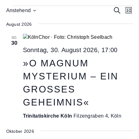
Veranstaltungen
V
V
S
Anstehend
L
e
D
u
e
i
a
c
r
August 2026
s
r
t
h
a
t
a
u
e
SO.
n
e
30
m
n
s
Sonntag, 30. August 2026, 17:00
w
s
t
ä
»O MAGNUM
a
t
h
l
l
MYSTERIUM – EIN
a
e
t
l
n
u
GROSSES G
.
t
n
EHEIMNIS«
u
g
A
n
Trinitatiskirche Köln
Filzengraben 4, Köln
n
g
s
e
Oktober 2026
i