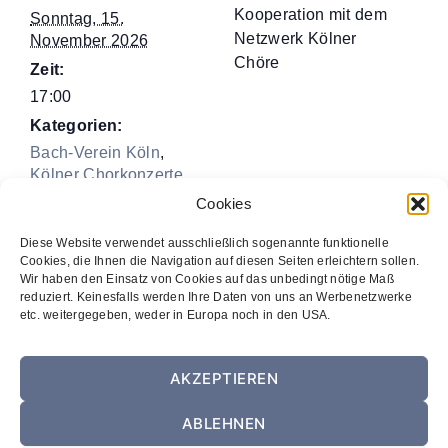
Kooperation mit dem
Sonntag, 15.
Netzwerk Kölner
November 2026
Chöre
Zeit:
17:00
Kategorien:
Bach-Verein Köln
,
Kölner Chorkonzerte
Extra
Cookies
VERANSTALTUNGSORT
Diese Website verwendet ausschließlich sogenannte funktionelle
Trinitatiskirche Köln
Cookies, die Ihnen die Navigation auf diesen Seiten erleichtern sollen.
Filzengraben 4
Wir haben den Einsatz von Cookies auf das unbedingt nötige Maß
reduziert. Keinesfalls werden Ihre Daten von uns an Werbenetzwerke
Köln
,
50676
etc. weitergegeben, weder in Europa noch in den USA.
»A Requiem of Our Time«: Robert
»O Freude
AKZEPTIEREN
Schumann und Michael Tippett
über Freude!«
ABLEHNEN