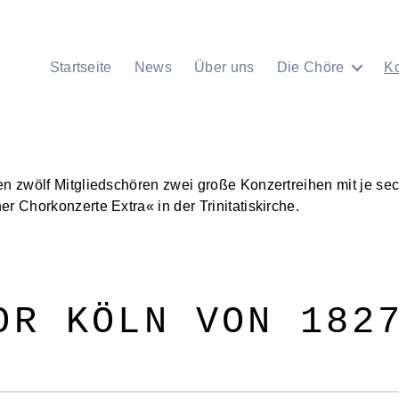
Startseite
News
Über uns
Die Chöre
K
en zwölf Mitgliedschören zwei große Konzertreihen mit je se
r Chorkonzerte Extra« in der Trinitatiskirche.
OR KÖLN VON 182