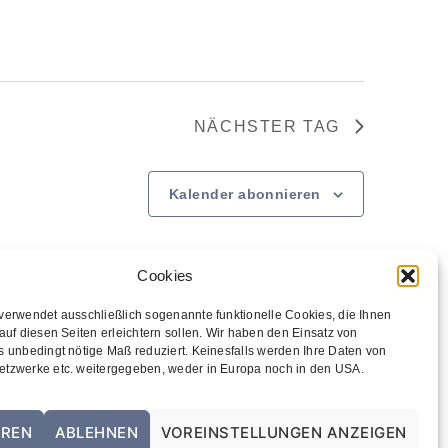
h
t
e
n
-
NÄCHSTER TAG
N
a
v
Kalender abonnieren
i
g
a
Cookies
t
i
verwendet ausschließlich sogenannte funktionelle Cookies, die Ihnen
o
auf diesen Seiten erleichtern sollen. Wir haben den Einsatz von
s unbedingt nötige Maß reduziert. Keinesfalls werden Ihre Daten von
n
tzwerke etc. weitergegeben, weder in Europa noch in den USA.
EREN
ABLEHNEN
VOREINSTELLUNGEN ANZEIGEN