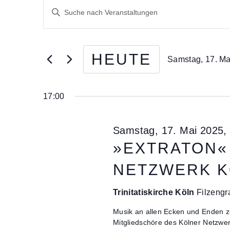
Veranstaltungen
V
G
für
e
e
b
Samstag,
r
e
17.
a
n
HEUTE
Samstag, 17. Ma
Mai
n
S
D
i
2025
s
a
e
t
t
17:00
D
u
a
a
m
s
l
w
Samstag, 17. Mai 2025,
S
ä
t
c
»EXTRATON« 
h
u
h
l
NETZWERK 
l
n
e
ü
n
g
s
Trinitatiskirche Köln
Filzengr
.
s
e
e
Musik an allen Ecken und Enden z
n
Mitgliedschöre des Kölner Netzwer
l