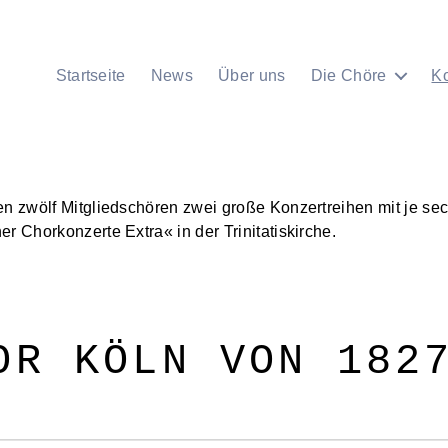
Startseite
News
Über uns
Die Chöre
K
en zwölf Mitgliedschören zwei große Konzertreihen mit je se
r Chorkonzerte Extra« in der Trinitatiskirche.
OR KÖLN VON 182