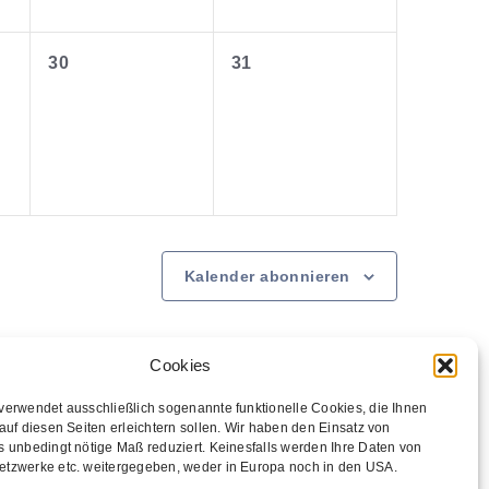
s
s
e
e
t
t
n
n
0
0
a
a
30
31
,
,
V
V
l
l
e
e
t
t
r
r
u
u
a
a
n
n
n
n
g
g
s
s
e
e
t
t
n
n
a
a
,
,
l
l
Kalender abonnieren
t
t
u
u
n
n
g
g
Cookies
e
e
verwendet ausschließlich sogenannte funktionelle Cookies, die Ihnen
n
n
auf diesen Seiten erleichtern sollen. Wir haben den Einsatz von
,
,
s unbedingt nötige Maß reduziert. Keinesfalls werden Ihre Daten von
tzwerke etc. weitergegeben, weder in Europa noch in den USA.