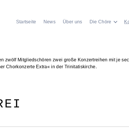
Startseite
News
Über uns
Die Chöre
K
en zwölf Mitgliedschören zwei große Konzertreihen mit je se
r Chorkonzerte Extra« in der Trinitatiskirche.
REI