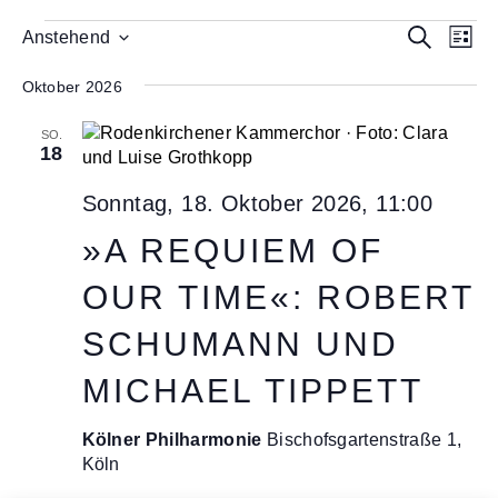
Veranstaltungen
V
V
S
Anstehend
L
e
D
u
e
i
a
c
r
Oktober 2026
s
r
t
h
a
t
a
u
e
SO.
n
e
18
m
n
s
w
s
t
Sonntag, 18. Oktober 2026, 11:00
ä
a
t
h
»A REQUIEM OF
l
l
a
e
t
OUR TIME«: ROBERT
l
n
u
.
t
SCHUMANN UND
n
u
g
MICHAEL TIPPETT
A
n
n
g
Kölner Philharmonie
Bischofsgartenstraße 1,
s
Köln
e
i