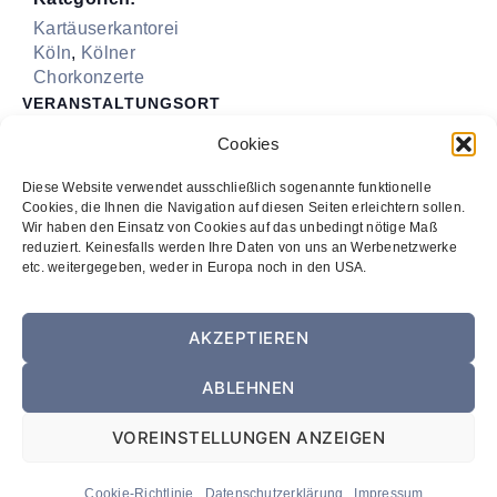
Kartäuserkantorei
Köln
,
Kölner
Chorkonzerte
VERANSTALTUNGSORT
Kölner Philharmonie
Cookies
Bischofsgartenstraße 1
Diese Website verwendet ausschließlich sogenannte funktionelle
Köln
,
50667
Cookies, die Ihnen die Navigation auf diesen Seiten erleichtern sollen.
Veranstaltungsort-Website anzeigen
Wir haben den Einsatz von Cookies auf das unbedingt nötige Maß
reduziert. Keinesfalls werden Ihre Daten von uns an Werbenetzwerke
etc. weitergegeben, weder in Europa noch in den USA.
»Der Geist hilft!« –
»O Magnum Mysterium –
Chormusik aus drei
Ein großes Geheimnis«
AKZEPTIEREN
Jahrhunderten
ABLEHNEN
VOREINSTELLUNGEN ANZEIGEN
© 2026
Netzwerk Kölner Chöre
Nach oben
↑
Cookie-Richtlinie
Datenschutzerklärung
Impressum