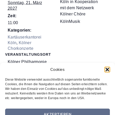
Köln in Kooperation
Sonntag, 21. März
mit dem Netzwerk
2027
Kölner Chöre
Zeit:
KölnMusik
11:00
Kategorien:
Kartäuserkantorei
Köln
,
Kölner
Chorkonzerte
VERANSTALTUNGSORT
Kölner Philharmonie
Bischofsgartenstraße 1
Cookies
Köln
,
50667
Diese Website verwendet ausschließlich sogenannte funktionelle
Veranstaltungsort-Website anzeigen
Cookies, die Ihnen die Navigation auf diesen Seiten erleichtern sollen.
Wir haben den Einsatz von Cookies auf das unbedingt nötige Maß
reduziert. Keinesfalls werden Ihre Daten von uns an Werbenetzwerke
Johannes
Joseph Haydn: »Die Schöpfung«
etc. weitergegeben, weder in Europa noch in den USA.
Brahms: »Ein
zum Mitsingen – 200 Jahre
deutsches
Gürzenich-Chor Köln
AKZEPTIEREN
Requiem«