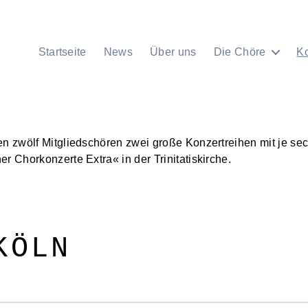
Startseite
News
Über uns
Die Chöre
K
en zwölf Mitgliedschören zwei große Konzertreihen mit je se
r Chorkonzerte Extra« in der Trinitatiskirche.
KÖLN