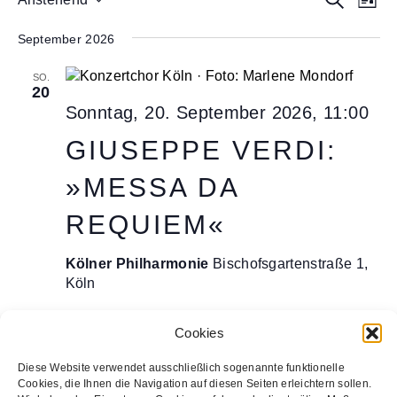
L
e
D
u
e
i
a
c
r
September 2026
s
r
t
h
a
t
a
u
e
SO.
n
e
20
m
n
s
Sonntag, 20. September 2026, 11:00
w
s
t
ä
GIUSEPPE VERDI:
a
t
h
l
l
»MESSA DA
a
e
t
l
n
u
REQUIEM«
.
t
n
u
g
Kölner Philharmonie
Bischofsgartenstraße 1,
A
Köln
n
n
g
s
Cookies
e
i
HEUTE
n
VERANSTALTUNGEN
VORHERIGE
Nächste
Diese Website verwendet ausschließlich sogenannte funktionelle
c
Cookies, die Ihnen die Navigation auf diesen Seiten erleichtern sollen.
Veransta
h