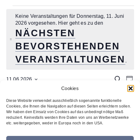
Veranstaltungen
Keine Veranstaltungen für Donnerstag, 11. Juni
für
2026 vorgesehen. Hier geht es zu den
Donnerstag,
NÄCHSTEN
11.
H
BEVORSTEHENDEN
Juni
i
2026
n
VERANSTALTUNGEN
.
w
e
i
V
V
S
11.06.2026
T
s
e
D
u
e
Cookies
a
a
c
r
g
r
t
h
VORHERIGER TAG
NÄCHSTER TAG
a
Diese Website verwendet ausschließlich sogenannte funktionelle
a
u
e
Cookies, die Ihnen die Navigation auf diesen Seiten erleichtern sollen.
n
Wir haben den Einsatz von Cookies auf das unbedingt nötige Maß
m
n
s
reduziert. Keinesfalls werden Ihre Daten von uns an Werbenetzwerke
w
etc. weitergegeben, weder in Europa noch in den USA.
s
t
Kalender abonnieren
ä
a
t
h