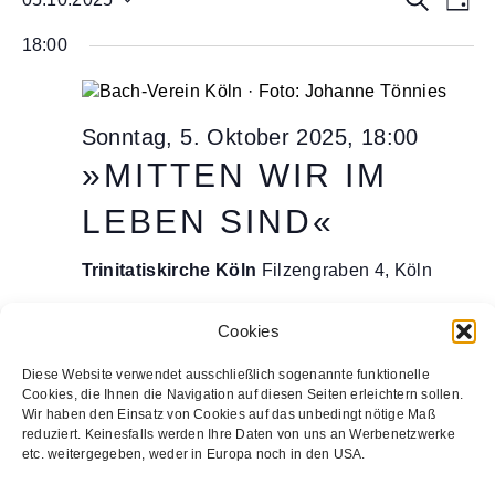
T
e
D
u
für
e
a
18:00
a
c
r
g
Sonntag,
r
t
h
a
5.
a
u
e
n
m
Oktober
n
s
Sonntag, 5. Oktober 2025, 18:00
w
2025
s
t
»MITTEN WIR IM
ä
a
t
h
LEBEN SIND«
l
l
a
e
t
l
n
u
Trinitatiskirche Köln
Filzengraben 4, Köln
.
t
n
u
g
Cookies
A
n
VORHERIGER TAG
NÄCHSTER TAG
Diese Website verwendet ausschließlich sogenannte funktionelle
n
g
Cookies, die Ihnen die Navigation auf diesen Seiten erleichtern sollen.
s
Wir haben den Einsatz von Cookies auf das unbedingt nötige Maß
e
i
reduziert. Keinesfalls werden Ihre Daten von uns an Werbenetzwerke
etc. weitergegeben, weder in Europa noch in den USA.
n
Kalender abonnieren
c
h